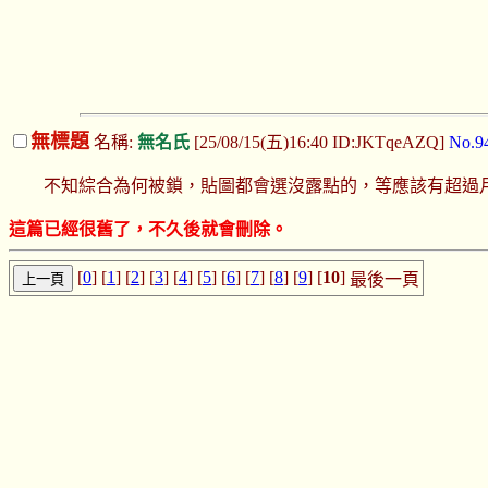
無標題
名稱:
無名氏
[25/08/15(五)16:40 ID:JKTqeAZQ]
No.9
不知綜合為何被鎖，貼圖都會選沒露點的，等應該有超過
這篇已經很舊了，不久後就會刪除。
[
0
] [
1
] [
2
] [
3
] [
4
] [
5
] [
6
] [
7
] [
8
] [
9
] [
10
]
最後一頁