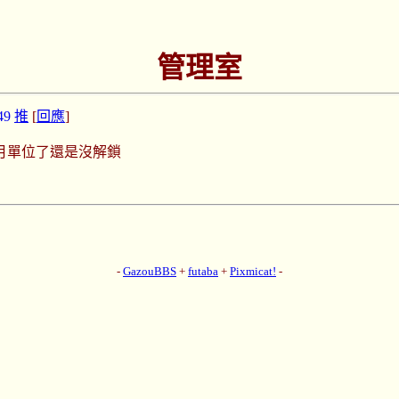
管理室
49
推
[
回應
]
月單位了還是沒解鎖
-
GazouBBS
+
futaba
+
Pixmicat!
-