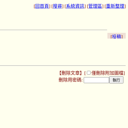
[
回首頁
] [
搜尋
] [
系統資訊
] [
管理區
] [
重新整理
]
[
投稿
]
【刪除文章】[
僅刪除附加圖檔
]
刪除用密碼: