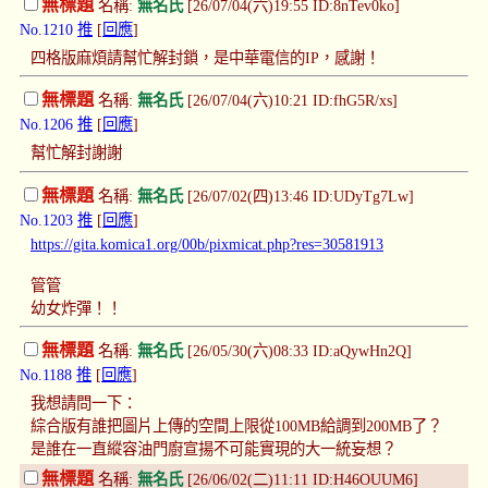
無標題
名稱:
無名氏
[26/07/04(六)19:55 ID:8nTev0ko]
No.1210
推
[
回應
]
四格版麻煩請幫忙解封鎖，是中華電信的IP，感謝！
無標題
名稱:
無名氏
[26/07/04(六)10:21 ID:fhG5R/xs]
No.1206
推
[
回應
]
幫忙解封謝謝
無標題
名稱:
無名氏
[26/07/02(四)13:46 ID:UDyTg7Lw]
No.1203
推
[
回應
]
https://gita.komica1.org/00b/pixmicat.php?res=30581913
管管
幼女炸彈！！
無標題
名稱:
無名氏
[26/05/30(六)08:33 ID:aQywHn2Q]
No.1188
推
[
回應
]
我想請問一下：
綜合版有誰把圖片上傳的空間上限從100MB給調到200MB了？
是誰在一直縱容油門廚宣揚不可能實現的大一統妄想？
無標題
名稱:
無名氏
[26/06/02(二)11:11 ID:H46OUUM6]