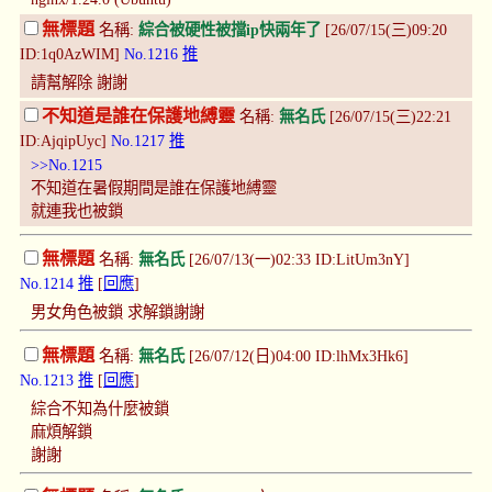
無標題
名稱:
綜合被硬性被擋ip快兩年了
[26/07/15(三)09:20
ID:1q0AzWIM]
No.1216
推
請幫解除 謝謝
不知道是誰在保護地縛靈
名稱:
無名氏
[26/07/15(三)22:21
ID:AjqipUyc]
No.1217
推
>>No.1215
不知道在暑假期間是誰在保護地縛靈
就連我也被鎖
無標題
名稱:
無名氏
[26/07/13(一)02:33 ID:LitUm3nY]
No.1214
推
[
回應
]
男女角色被鎖 求解鎖謝謝
無標題
名稱:
無名氏
[26/07/12(日)04:00 ID:lhMx3Hk6]
No.1213
推
[
回應
]
綜合不知為什麼被鎖
麻煩解鎖
謝謝