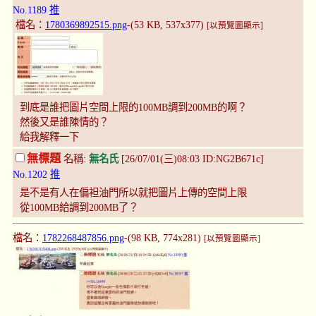
No.1189
推
檔名：
1780369892515.png
-(53 KB, 537x377)
[以預覽圖顯示]
到底是誰把圖片空間上限的100MB調到200MB的啊？
然後又是誰陳情的？
給我解釋一下
無標題
名稱:
無名氏
[26/07/01(三)08:03 ID:NG2B671c]
No.1202
推
是不是有人在偏袒油門所以就把圖片上傳的空間上限
從100MB給調到200MB了？
檔名：
1782268487856.png
-(98 KB, 774x281)
[以預覽圖顯示]