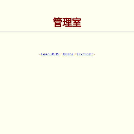
管理室
-
GazouBBS
+
futaba
+
Pixmicat!
-