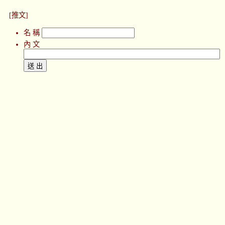
[推文]
名 稱
內 文