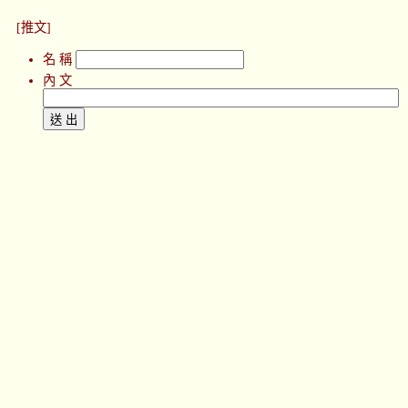
[推文]
名 稱
內 文