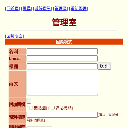
[
回首頁
] [
搜尋
] [
系統資訊
] [
管理區
] [
重新整理
]
管理室
[
回到版面
]
回應模式
名 稱
E-mail
標 題
內 文
附加圖檔
[
無貼圖
] [
連貼機能
]
(請以 , 逗號分
類別標籤
隔多個標籤)
刪除用密