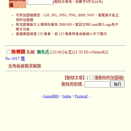
(刪除文章用。英數字8字元以內)
碼
可附加圖檔類型：GIF, JPG, JPEG, PNG, BMP, SWF，瀏覽器才能正
常附加圖檔
附加圖檔最大上傳資料量為 2000 KB。當回文時E-mail填入sage為不
推文功能
當檔案超過寬 125 像素、高 125 像素時會自動縮小尺寸顯示
無標題
名稱:
無名氏
[25/10/24(五)21:33 ID:v56mtoR2]
No.1017
推
女角板被鎖求解鎖
【刪除文章】[
僅刪除附加圖檔
]
刪除用密碼:
-
GazouBBS
+
futaba
+
Pixmicat!
-