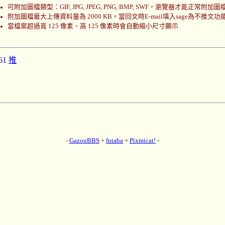
可附加圖檔類型：GIF, JPG, JPEG, PNG, BMP, SWF，瀏覽器才能正常附加圖
附加圖檔最大上傳資料量為 2000 KB。當回文時E-mail填入sage為不推文功
當檔案超過寬 125 像素、高 125 像素時會自動縮小尺寸顯示
61
推
-
GazouBBS
+
futaba
+
Pixmicat!
-