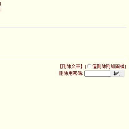
檔
能
【刪除文章】[
僅刪除附加圖檔
]
刪除用密碼: