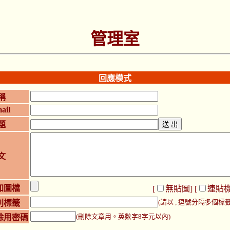
管理室
回應模式
稱
ail
題
文
加圖檔
[
無貼圖
] [
連貼
別標籤
(請以 , 逗號分隔多個標籤
除用密碼
(刪除文章用。英數字8字元以內)