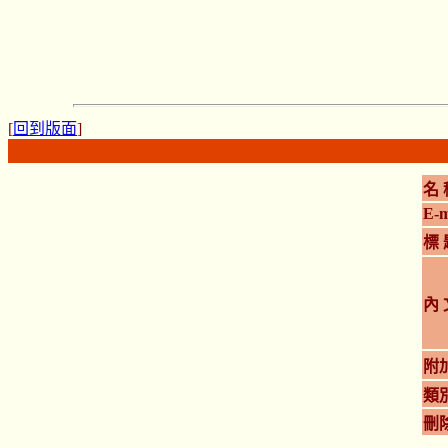
[
回到版面
]
名 
E-m
標 
內 
附
類
刪