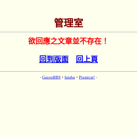
管理室
欲回應之文章並不存在！
回到版面
回上頁
-
GazouBBS
+
futaba
+
Pixmicat!
-