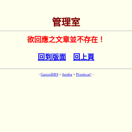
管理室
欲回應之文章並不存在！
回到版面
回上頁
-
GazouBBS
+
futaba
+
Pixmicat!
-