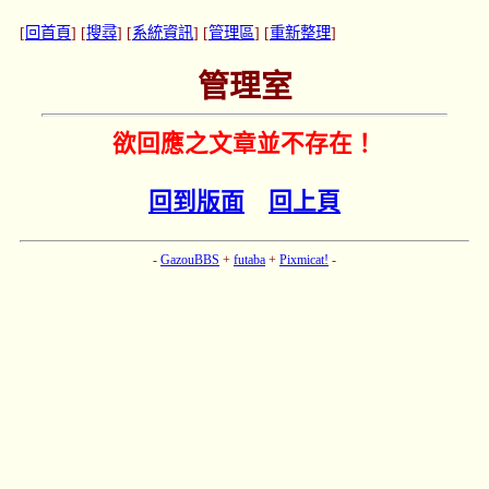
[
回首頁
] [
搜尋
] [
系統資訊
] [
管理區
] [
重新整理
]
管理室
欲回應之文章並不存在！
回到版面
回上頁
-
GazouBBS
+
futaba
+
Pixmicat!
-