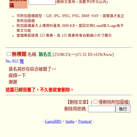
(刪除文章用。英數字8字元以內)
碼
可附加圖檔類型：GIF, JPG, JPEG, PNG, BMP, SWF，瀏覽器才能正
常附加圖檔
附加圖檔最大上傳資料量為 2000 KB。當回文時E-mail填入sage為不
推文功能
當檔案超過寬 125 像素、高 125 像素時會自動縮小尺寸顯示
無標題
名稱:
無名氏
[25/08/25(一)15:32 ID:vI19rXww]
No.953
推
莫名其妙在綜合被鎖了==
麻煩一下
謝謝
這篇已經很舊了，不久後就會刪除。
【刪除文章】[
僅刪除附加圖檔
]
刪除用密碼:
-
GazouBBS
+
futaba
+
Pixmicat!
-