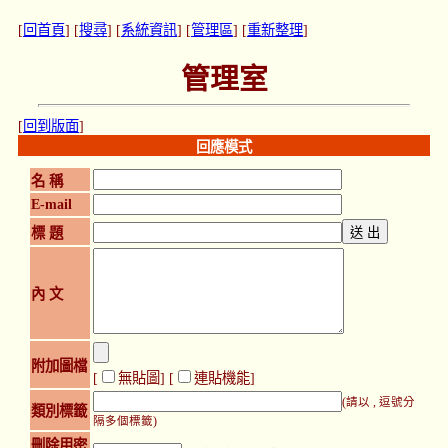
[
回首頁
] [
搜尋
] [
系統資訊
] [
管理區
] [
重新整理
]
管理室
[
回到版面
]
回應模式
名 稱
E-mail
標 題
內 文
附加圖檔
[
無貼圖
] [
連貼機能
]
(請以 , 逗號分
類別標籤
隔多個標籤)
刪除用密