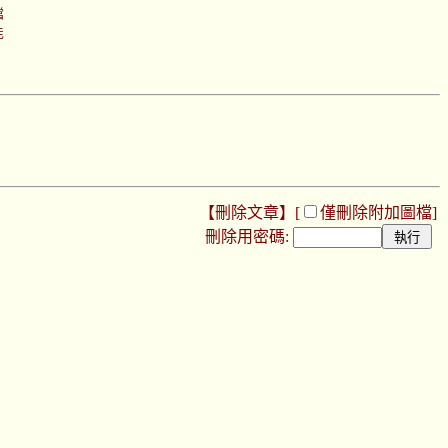
檔
能
【刪除文章】[
僅刪除附加圖檔
]
刪除用密碼: