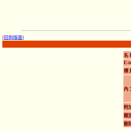
[
回到版面
]
名 
E-m
標 
內 
附
類
刪