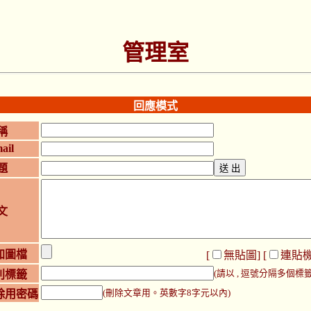
管理室
回應模式
稱
ail
題
文
加圖檔
[
無貼圖
] [
連貼
別標籤
(請以 , 逗號分隔多個標籤
除用密碼
(刪除文章用。英數字8字元以內)