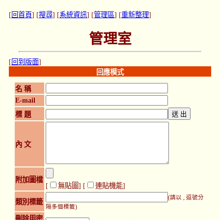
[
回首頁
] [
搜尋
] [
系統資訊
] [
管理區
] [
重新整理
]
管理室
[
回到版面
]
回應模式
名 稱
E-mail
標 題
內 文
附加圖檔
[
無貼圖
] [
連貼機能
]
(請以 , 逗號分
類別標籤
隔多個標籤)
刪除用密