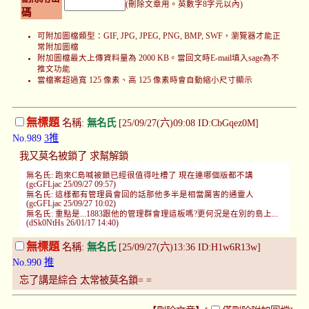
(刪除文章用。英數字8字元以內)
碼
可附加圖檔類型：GIF, JPG, JPEG, PNG, BMP, SWF，瀏覽器才能正
常附加圖檔
附加圖檔最大上傳資料量為 2000 KB。當回文時E-mail填入sage為不
推文功能
當檔案超過寬 125 像素、高 125 像素時會自動縮小尺寸顯示
無標題
名稱:
無名氏
[25/09/27(六)09:08 ID:CbGqez0M]
No.989
3推
我又莫名被鎖了 求幫解鎖
無名氏: 跑來C島喊被鎖已經很值得吐槽了 現在連哪個版都不講
(gcGFLjac 25/09/27 09:57)
無名氏: 這樣都有管理員會回的話那他多半是相當厲害的通靈人
(gcGFLjac 25/09/27 10:02)
無名氏: 重點是...1883跟他的管理群會理這板嗎?更何況是在別的島上...
(dSk0NtHs 26/01/17 14:40)
無標題
名稱:
無名氏
[25/09/27(六)13:36 ID:H1w6R13w]
No.990
推
忘了講是綜合 太常被莫名鎖= =