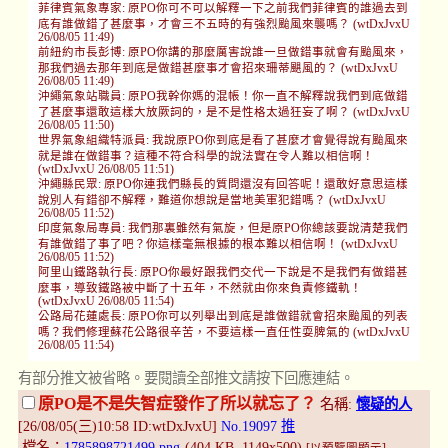
菲律賓氣象專家: 原PO你可不可以解釋一下之前我們菲律賓的誰過去到
底有誰做錯了甚麼事，才會三不五時的有強烈颱風來襲嗎？ (wtDxJvxU
26/08/05 11:49)
前紐約市長彭博: 原PO你講的那麼厲害說誰一旦做錯事就會有颱風來，
那我們過去那年到底是做錯甚麼事才會招來珊蒂颶風的？ (wtDxJvxU
26/08/05 11:49)
沖繩氣象站職員: 原PO我幹你媽的混帳！你一直不解釋說我們到底做錯
了甚麼事還敢這樣大放厥詞的，是不是性格太過狂妄了啊？ (wtDxJvxU
26/08/05 11:50)
世界氣象組織特派員: 我說原PO你到底是看了甚麼才會覺得說有颱風來
就是誰在做錯事？這種不符合科學的說法實在令人難以相信啊！
(wtDxJvxU 26/08/05 11:51)
沖繩縣民眾: 原PO你連我們縣長的質問還沒有回答呢！還敢好意思這樣
說別人有錯卻不解釋，難道你想說是當地美軍犯錯嗎？ (wtDxJvxU
26/08/05 11:52)
印度氣象局專員: 我們那裏雖然有氣旋，但是原PO你總該要說清楚我們
有誰做錯了事了吧？你這樣毫無根據的根本難以相信啊！ (wtDxJvxU
26/08/05 11:52)
阿里山鐵路執行長: 原PO你最好跟我們交代一下說是不是我們有做錯甚
麼事，導致鐵路被中斷了十五年，不然就由你來負責修鐵軌！
(wtDxJvxU 26/08/05 11:54)
公路局花蓮處長: 原PO你可以列舉出到底是誰做錯就會招來颱風的列表
嗎？我們修理蘇花公路很辛苦，不要這樣一直任性耍脾氣的 (wtDxJvxU
26/08/05 11:54)
有部分推文被省略。要閱讀全部推文請按下回應連結。
原PO是不是失智症發作了所以就忘了？
名稱:
懷疑的人
[26/08/05(三)10:58 ID:wtDxJvxU]
No.19097
推
檔名：
1785898721499.png
-(404 KB, 1149x500)