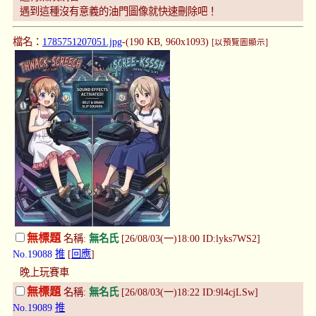
遇到這種沒有意義的油門圖像就快速刪除吧！
檔名：
1785751207051.jpg
-(190 KB, 960x1093)
[以預覽圖顯示]
無標題
名稱:
無名氏
[26/08/03(一)18:00 ID:lyks7WS2]
No.19088
推
[
回應
]
晚上玩賽車
無標題
名稱:
無名氏
[26/08/03(一)18:22 ID:9l4cjLSw]
No.19089
推