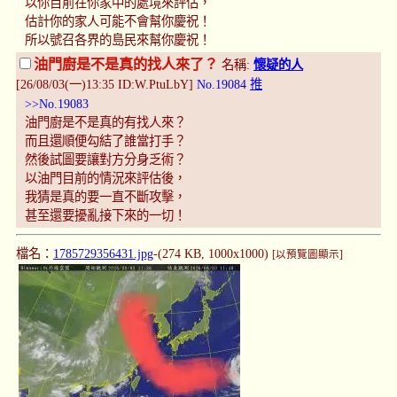
以你目前在你家中的處境來評估，
估計你的家人可能不會幫你慶祝！
所以號召各界的島民來幫你慶祝！
油門廚是不是真的找人來了？
名稱:
懷疑的人
[26/08/03(一)13:35 ID:W.PtuLbY]
No.19084
推
>>No.19083
油門廚是不是真的有找人來？
而且還順便勾結了誰當打手？
然後試圖要讓對方分身乏術？
以油門目前的情況來評估後，
我猜是真的要一直不斷攻擊，
甚至還要擾亂接下來的一切！
檔名：
1785729356431.jpg
-(274 KB, 1000x1000)
[以預覽圖顯示]