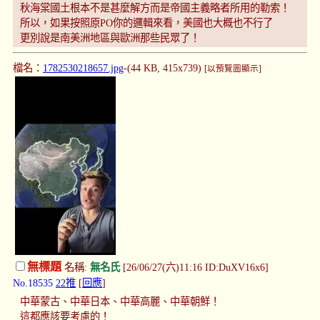
秋海棠國土根本不是甚麼解方而是帝國主義略者所用的勒索！
所以，如果按照原PO你的邏輯來看，美國也大概也不行了
更別說是南美洲地區與歐洲那些民眾了！
檔名：
1782530218657.jpg
-(44 KB, 415x739)
[以預覽圖顯示]
無標題
名稱:
無名氏
[26/06/27(六)11:16 ID:DuXV16x6]
No.18535
22推
[
回應
]
中華蒙古、中華日本、中華高麗、中華朝鮮！
這都應該要考慮的！