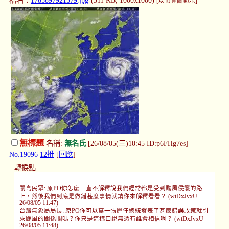
檔名：
1785897921579.jpg
-(311 KB, 1000x1000)
[以預覽圖顯示]
無標題
名稱:
無名氏
[26/08/05(三)10:45 ID:p6FHg7es]
No.19096
12推
[
回應
]
轉捩點
……
關島民眾: 原PO你怎麼一直不解釋說我們經常都是受到颱風侵襲的路
上，然後我們到底是做錯甚麼事情就請你來解釋看看？ (wtDxJvxU
26/08/05 11:47)
台灣氣象局局長: 原PO你可以寫一張歷任總統發表了甚麼錯誤政策就引
來颱風的關係圖嗎？你只是這樣口說無憑有誰會相信啊？ (wtDxJvxU
26/08/05 11:48)