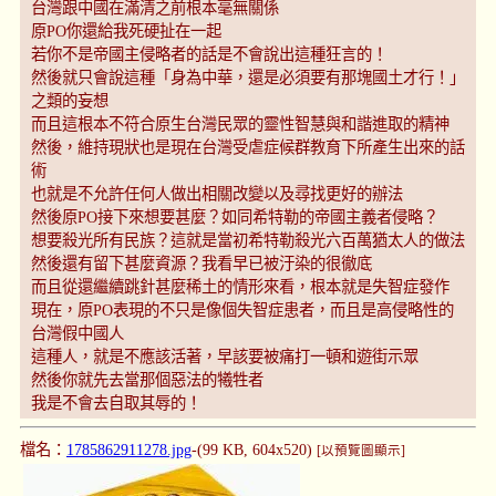
台灣跟中國在滿清之前根本毫無關係
原PO你還給我死硬扯在一起
若你不是帝國主侵略者的話是不會說出這種狂言的！
然後就只會說這種「身為中華，還是必須要有那塊國土才行！」
之類的妄想
而且這根本不符合原生台灣民眾的靈性智慧與和諧進取的精神
然後，維持現狀也是現在台灣受虐症候群教育下所產生出來的話
術
也就是不允許任何人做出相關改變以及尋找更好的辦法
然後原PO接下來想要甚麼？如同希特勒的帝國主義者侵略？
想要殺光所有民族？這就是當初希特勒殺光六百萬猶太人的做法
然後還有留下甚麼資源？我看早已被汙染的很徹底
而且從還繼續跳針甚麼稀土的情形來看，根本就是失智症發作
現在，原PO表現的不只是像個失智症患者，而且是高侵略性的
台灣假中國人
這種人，就是不應該活著，早該要被痛打一頓和遊街示眾
然後你就先去當那個惡法的犧牲者
我是不會去自取其辱的！
檔名：
1785862911278.jpg
-(99 KB, 604x520)
[以預覽圖顯示]