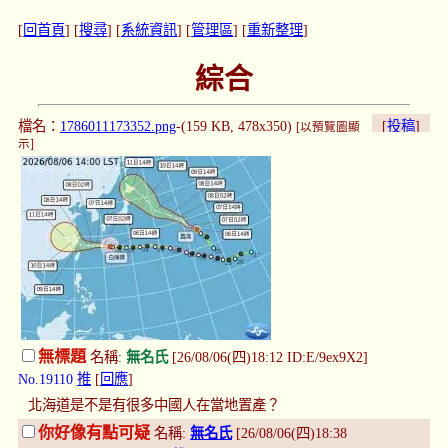
[
回首頁
] [
搜尋
] [
系統資訊
] [
管理區
] [
重新整理
]
綜合
檔名：
1786011173352.png
-(159 KB, 478x350)
[
投稿
]
[以預覽圖顯
示]
無標題
名稱:
無名氏
[26/08/06(四)18:12 ID:E/9ex9X2]
No.19110
推
[
回應
]
北海道是不是有很多中國人在當地置產？
你好像有點可疑
名稱:
無名氏
[26/08/06(四)18:38