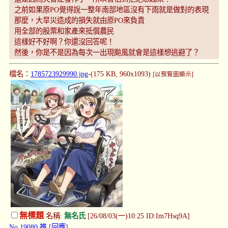
之前如果原PO覺得說一整年南部地區沒有下雨就是做對的表現
那麼，大旱災造成的損失就由原PO來負責
用全部的股票和家產來抵償農民
這樣好不好啊？你還沒回答呢！
然後，你是不是因為每次一出現颱風就會是這樣想逃避了？
檔名：
1785723929990.jpg
-(175 KB, 960x1093)
[以預覽圖顯示]
無標題
名稱:
無名氏
[26/08/03(一)10:25 ID:Im7Hsq9A]
No.19080
推
[
回應
]