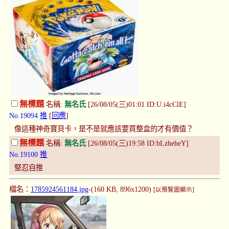
無標題
名稱:
無名氏
[26/08/05(三)01:01 ID:U.i4cClE]
No.19094
推
[
回應
]
像這種神奇寶貝卡，是不是就應該要買整盒的才有價值？
無標題
名稱:
無名氏
[26/08/05(三)19:58 ID:bLzheheY]
No.19100
推
堅忍自推
檔名：
1785924561184.jpg
-(160 KB, 896x1200)
[以預覽圖顯示]