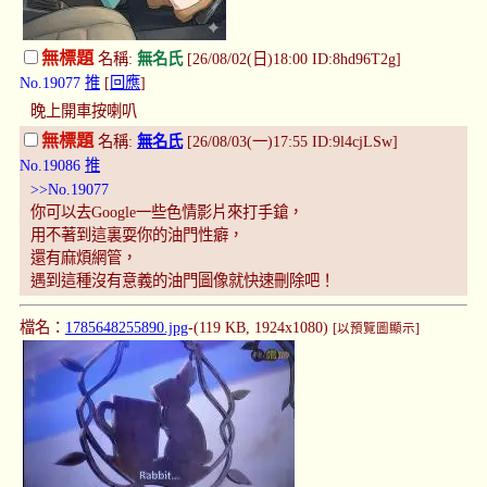
無標題
名稱:
無名氏
[26/08/02(日)18:00 ID:8hd96T2g]
No.19077
推
[
回應
]
晚上開車按喇叭
無標題
名稱:
無名氏
[26/08/03(一)17:55 ID:9l4cjLSw]
No.19086
推
>>No.19077
你可以去Google一些色情影片來打手鎗，
用不著到這裏耍你的油門性癖，
還有麻煩網管，
遇到這種沒有意義的油門圖像就快速刪除吧！
檔名：
1785648255890.jpg
-(119 KB, 1924x1080)
[以預覽圖顯示]