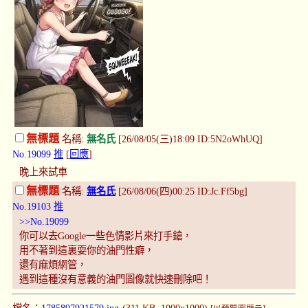
無標題
名稱:
無名氏
[26/08/05(三)18:09 ID:5N2oWhUQ]
No.19099
推
[
回應
]
晚上來試車
無標題
名稱:
無名氏
[26/08/06(四)00:25 ID:Jc.Ff5bg]
No.19103
推
>>No.19099
你可以去Google一些色情影片來打手鎗，
用不著到這裏耍你的油門性癖，
還有麻煩網管，
遇到這種沒有意義的油門圖像就快速刪除吧！