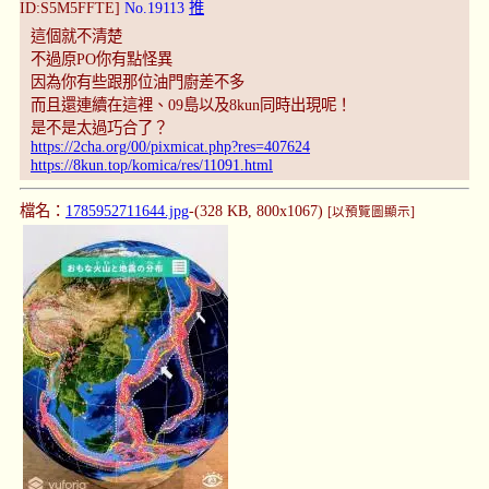
ID:S5M5FFTE]
No.19113
推
這個就不清楚
不過原PO你有點怪異
因為你有些跟那位油門廚差不多
而且還連續在這裡、09島以及8kun同時出現呢！
是不是太過巧合了？
https://2cha.org/00/pixmicat.php?res=407624
https://8kun.top/komica/res/11091.html
檔名：
1785952711644.jpg
-(328 KB, 800x1067)
[以預覽圖顯示]