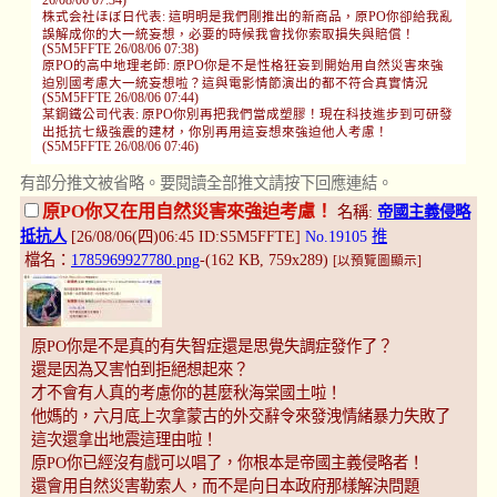
株式会社ほぼ日代表: 這明明是我們剛推出的新商品，原PO你卻給我亂
誤解成你的大一統妄想，必要的時候我會找你索取損失與賠償！
(S5M5FFTE 26/08/06 07:38)
原PO的高中地理老師: 原PO你是不是性格狂妄到開始用自然災害來強
迫別國考慮大一統妄想啦？這與電影情節演出的都不符合真實情況
(S5M5FFTE 26/08/06 07:44)
某鋼鐵公司代表: 原PO你別再把我們當成塑膠！現在科技進步到可研發
出抵抗七級強震的建材，你別再用這妄想來強迫他人考慮！
(S5M5FFTE 26/08/06 07:46)
有部分推文被省略。要閱讀全部推文請按下回應連結。
原PO你又在用自然災害來強迫考慮！
名稱:
帝國主義侵略
抵抗人
[26/08/06(四)06:45 ID:S5M5FFTE]
No.19105
推
檔名：
1785969927780.png
-(162 KB, 759x289)
[以預覽圖顯示]
原PO你是不是真的有失智症還是思覺失調症發作了？
還是因為又害怕到拒絕想起來？
才不會有人真的考慮你的甚麼秋海棠國土啦！
他媽的，六月底上次拿蒙古的外交辭令來發洩情緒暴力失敗了
這次還拿出地震這理由啦！
原PO你已經沒有戲可以唱了，你根本是帝國主義侵略者！
還會用自然災害勒索人，而不是向日本政府那樣解決問題