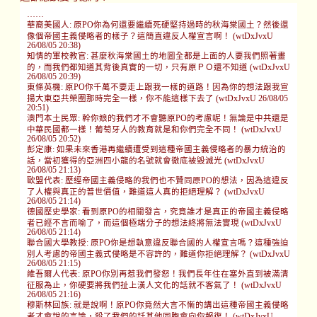
……
華裔美國人: 原PO你為何還要繼續死硬堅持過時的秋海棠國土？然後還
像個帝國主義侵略者的樣子？這簡直違反人權宣言啊！ (wtDxJvxU
26/08/05 20:38)
知情的軍校教官: 甚麼秋海棠國土的地圖全都是上面的人要我們照著畫
的，而我們都知道其背後真實的一切，只有原ＰＯ還不知道 (wtDxJvxU
26/08/05 20:39)
東條英機: 原PO你千萬不要走上跟我一樣的道路！因為你的想法跟我宣
揚大東亞共榮圈那時完全一樣，你不能這樣下去了 (wtDxJvxU 26/08/05
20:51)
澳門本土民眾: 幹你娘的我們才不會聽原PO的考慮呢！無論是中共還是
中華民國都一樣！葡萄牙人的教育就是和你們完全不同！ (wtDxJvxU
26/08/05 20:52)
彭定康: 如果未來香港再繼續遭受到這種帝國主義侵略者的暴力統治的
話，當初獲得的亞洲四小龍的名號就會徹底被毀滅光 (wtDxJvxU
26/08/05 21:13)
歐盟代表: 歷經帝國主義侵略的我們也不贊同原PO的想法，因為這違反
了人權與真正的普世價值，難道這人真的拒絕理解？ (wtDxJvxU
26/08/05 21:14)
德國歷史學家: 看到原PO的相關發言，究竟誰才是真正的帝國主義侵略
者已經不言而喻了，而這個極端分子的想法終將無法實現 (wtDxJvxU
26/08/05 21:14)
聯合國大學教授: 原PO你是想執意違反聯合國的人權宣言嗎？這種強迫
別人考慮的帝國主義式侵略是不容許的，難道你拒絕理解？ (wtDxJvxU
26/08/05 21:15)
維吾爾人代表: 原PO你別再惹我們發怒！我們長年住在塞外直到被滿清
征服為止，你硬要將我們扯上漢人文化的話就不客氣了！ (wtDxJvxU
26/08/05 21:16)
穆斯林回族: 就是說啊！原PO你竟然大言不慚的講出這種帝國主義侵略
者才會說的言論，殺了我們的話其他同胞會向你報復！ (wtDxJvxU