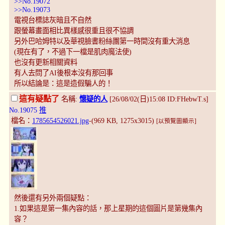
>>No.19072
>>No.19073
電視台標誌灰暗且不自然
跟螢幕畫面相比異樣感很重且很不協調
另外巴哈姆特以及華視臉書粉絲團第一時間沒有重大消息
(現在有了，不過下一檔是肌肉魔法使)
也沒有更新相關資料
有人去問了AI後根本沒有那回事
所以結論是：這是造假騙人的！
這有疑點了
名稱:
懷疑的人
[26/08/02(日)15:08 ID:FHebwT.s]
No.19075
推
檔名：
1785654526021.jpg
-(969 KB, 1275x3015)
[以預覽圖顯示]
然後還有另外兩個疑點：
1.如果這是第一集內容的話，那上星期的這個圖片是第幾集內
容？