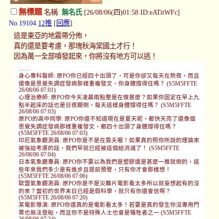
無標題
名稱:
無名氏
[26/08/06(四)01:58 ID:eATitWFc]
No.19104
12推
[
回應
]
這是東亞的地震帶分佈，
真的還是要考慮，那塊秋海棠國土才行！
因為萬一全部噴發起來，你將沒有地方可以逃！
……
身心專科醫師: 原PO你已經四十出頭了，可是你卻又每天在熬夜，而且
還像是思覺失調症發病那樣重複發文，你身體撐得住嗎？ (S5M5FFTE
26/08/06 07:01)
心理治療師: 原PO你今天凌晨兩點整是在做甚麼？如果你固定在早上九
點半起床的話也是日夜顛倒，每天這樣身體撐得住嗎？ (S5M5FFTE
26/08/06 07:03)
原PO的高中同學: 原PO你還不知道現在是夏天呢，都快天亮了還像個
思覺失調症發病那樣重複發文，都四十出頭了身體撐得住嗎？
(S5M5FFTE 26/08/06 07:03)
印尼氣象觀測員: 原PO你是不是在靠夭喔！如果真的照你所說的理論來
被強迫考慮的話，我們早就已經被這個給消滅了！ (S5M5FFTE
26/08/06 07:04)
日本氣象廳專員: 原PO你不要以為我們是塑膠還是甚麼一推就倒的，這
些年來我們多少是有進步且提前預警，只有你才會那樣想！
(S5M5FFTE 26/08/06 07:06)
歐盟氣象觀測員: 原PO你是不是災難片電影看太多所以就妄想起有的沒
的來？當初的世界末日已經是假科學，就只有你還會信啊？
(S5M5FFTE 26/08/06 07:20)
某電影導演: 原PO你還真的是電影看太多！若要是真的發生你沒專用門
票也無法登船，而且你不是特殊人士也會是犧牲者之一 (S5M5FFTE
26/08/06 07:34)