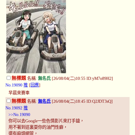
無標題
名稱:
無名氏
[26/08/04(二)10:55 ID:yM7o89H2]
No.19090
推
[
回應
]
早晨來賽車
無標題
名稱:
無名氏
[26/08/04(二)18:45 ID:Q2JDT3sQ]
No.19092
推
>>No.19090
你可以去Google一些色情影片來打手鎗，
用不著到這裏耍你的油門性癖，
還有麻煩網管，