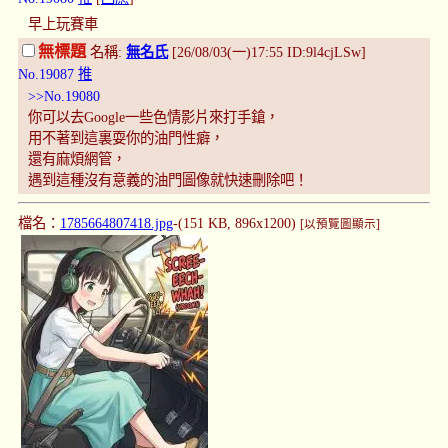
早上玩賽車
無標題
名稱:
無名氏
[26/08/03(一)17:55 ID:9l4cjLSw]
No.19087
推
>>No.19080
你可以去Google一些色情影片來打手鎗，
用不著到這裏耍你的油門性癖，
還有麻煩網管，
遇到這種沒有意義的油門圖像就快速刪除吧！
檔名：
1785664807418.jpg
-(151 KB, 896x1200)
[以預覽圖顯示]