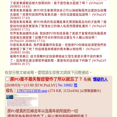
了甚麼事還敢這樣大放厥詞的，是不是性格太超過了啊？ (W.PtuLbY
26/08/03 14:43)
美軍氣象測量員: 原PO你怎會覺得說自己可以操縱颱風而且還說出這種
言論呢？就算你說我們有氣象兵器，但你沒證據能指證啊！ (W.PtuLbY
26/08/03 17:43)
歐盟氣象局專員: 原PO你真的有這種能事先預測颱風走向的才能嗎？還
是說你這個其實是為了發洩自己的個人私慾而隨便亂畫的？ (W.PtuLbY
26/08/03 17:51)
世界氣象組織特派員: 我說原PO你到底是看了甚麼才會覺得說有颱風來
就是誰在做錯事？這種不符合科學的說法實在令人難以相信啊！
(W.PtuLbY 26/08/03 17:53)
印度氣象局專員: 我們那裏雖然有氣旋，但是原PO你總該說清楚我們有
誰做錯了事了吧？你這樣毫無根據的根本難以相信啊！ (W.PtuLbY
26/08/03 18:06)
基隆市某廟公: 這次很難判定說是哪個省又發生甚麼天理不容的事件
了，因為現在還沒爆發爭議新聞，要是有的話就能下判斷了 (W.PtuLbY
26/08/03 20:37)
有部分推文被省略。要閱讀全部推文請按下回應連結。
原PO是不是失智症發作了所以就忘了？
名稱:
懷疑的人
[26/08/03(一)13:00 ID:W.PtuLbY]
No.19082
推
檔名：
1785733215830.png
-(274 KB, 1132x434)
[以預覽圖顯示]
原PO是真的忘掉去年以及兩年前所說的一切
還是因為失智症發作了，所以害怕到拒絕想起來？