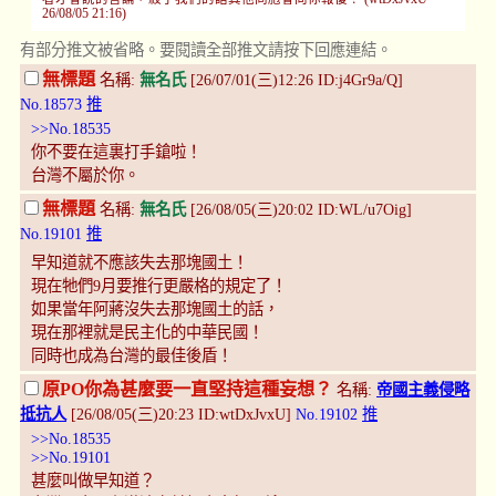
26/08/05 21:16)
有部分推文被省略。要閱讀全部推文請按下回應連結。
無標題
名稱:
無名氏
[26/07/01(三)12:26 ID:j4Gr9a/Q]
No.18573
推
>>No.18535
你不要在這裏打手鎗啦！
台灣不屬於你。
無標題
名稱:
無名氏
[26/08/05(三)20:02 ID:WL/u7Oig]
No.19101
推
早知道就不應該失去那塊國土！
現在牠們9月要推行更嚴格的規定了！
如果當年阿蔣沒失去那塊國土的話，
現在那裡就是民主化的中華民國！
同時也成為台灣的最佳後盾！
原PO你為甚麼要一直堅持這種妄想？
名稱:
帝國主義侵略
抵抗人
[26/08/05(三)20:23 ID:wtDxJvxU]
No.19102
推
>>No.18535
>>No.19101
甚麼叫做早知道？