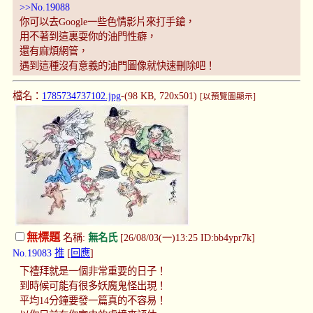
>>No.19088
你可以去Google一些色情影片來打手鎗，
用不著到這裏耍你的油門性癖，
還有麻煩網管，
遇到這種沒有意義的油門圖像就快速刪除吧！
檔名：
1785734737102.jpg
-(98 KB, 720x501)
[以預覽圖顯示]
無標題
名稱:
無名氏
[26/08/03(一)13:25 ID:bb4ypr7k]
No.19083
推
[
回應
]
下禮拜就是一個非常重要的日子！
到時候可能有很多妖魔鬼怪出現！
平均14分鐘要發一篇真的不容易！