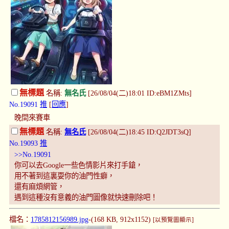
無標題
名稱:
無名氏
[26/08/04(二)18:01 ID:eBM1ZMts]
No.19091
推
[
回應
]
晚間來賽車
無標題
名稱:
無名氏
[26/08/04(二)18:45 ID:Q2JDT3sQ]
No.19093
推
>>No.19091
你可以去Google一些色情影片來打手鎗，
用不著到這裏耍你的油門性癖，
還有麻煩網管，
遇到這種沒有意義的油門圖像就快速刪除吧！
檔名：
1785812156989.jpg
-(168 KB, 912x1152)
[以預覽圖顯示]