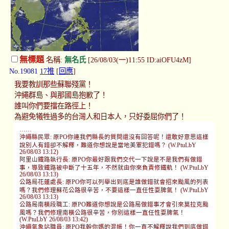
無標題
名稱:
無名氏
[26/08/03(一)11:55 ID:aiOFU4zM]
No.19081
17推
[
回應
]
我要教訓那些蘇聯殘黨！
沖繩群島、與那國島抱歉了！
誰叫你們要擋在路徑上！
為避免犧牲過多的台灣人和日本人，只好委屈你們了！
……
沖繩縣民眾: 原PO你連我們縣長的質問還沒有回答呢！還敢好意思這樣
說別人有錯卻不解釋，難道你想說是當地美軍犯錯嗎？ (W.PtuLbY
26/08/03 13:12)
阿里山鐵路執行長: 原PO你最好跟我們交代一下說是不是我們有做錯
事，導致鐵路被中斷了十五年，不然就由你來負責修鐵軌！ (W.PtuLbY
26/08/03 13:13)
公路局花蓮處長: 原PO你可以列舉出到底是誰做錯就會招來颱風的列表
嗎？我們修理蘇花公路很辛苦，不要這樣一直任性耍脾氣！ (W.PtuLbY
26/08/03 13:13)
公路局南橫段職工: 原PO難道你想說是公路局做錯事才會引來莫拉克颱
風嗎？我們修理南橫公路很辛苦，你別這樣一直任性耍脾氣！
(W.PtuLbY 26/08/03 13:42)
沖繩氣象站職員: 原PO我幹你媽的混帳！你一直不解釋說我們到底做錯