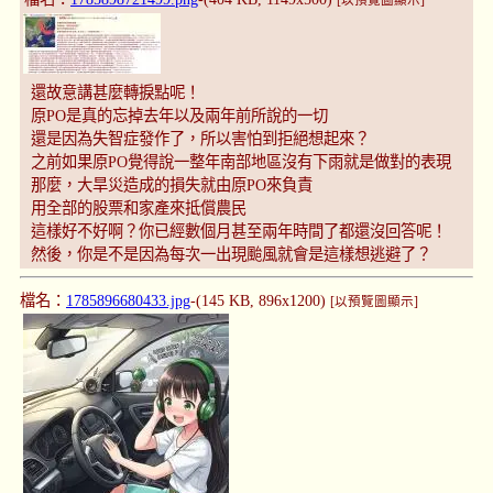
[以預覽圖顯示]
還故意講甚麼轉捩點呢！
原PO是真的忘掉去年以及兩年前所說的一切
還是因為失智症發作了，所以害怕到拒絕想起來？
之前如果原PO覺得說一整年南部地區沒有下雨就是做對的表現
那麼，大旱災造成的損失就由原PO來負責
用全部的股票和家產來抵償農民
這樣好不好啊？你已經數個月甚至兩年時間了都還沒回答呢！
然後，你是不是因為每次一出現颱風就會是這樣想逃避了？
檔名：
1785896680433.jpg
-(145 KB, 896x1200)
[以預覽圖顯示]