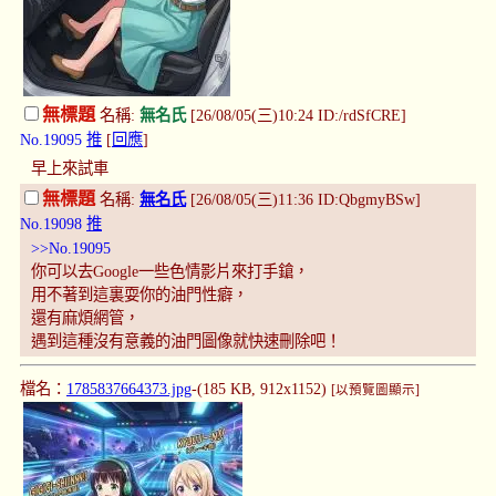
無標題
名稱:
無名氏
[26/08/05(三)10:24 ID:/rdSfCRE]
No.19095
推
[
回應
]
早上來試車
無標題
名稱:
無名氏
[26/08/05(三)11:36 ID:QbgmyBSw]
No.19098
推
>>No.19095
你可以去Google一些色情影片來打手鎗，
用不著到這裏耍你的油門性癖，
還有麻煩網管，
遇到這種沒有意義的油門圖像就快速刪除吧！
檔名：
1785837664373.jpg
-(185 KB, 912x1152)
[以預覽圖顯示]