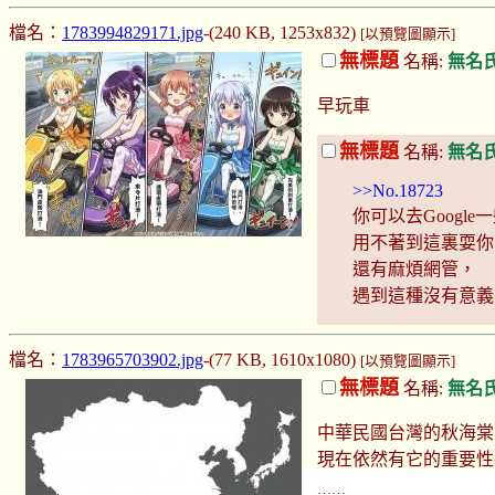
檔名：
1783994829171.jpg
-(240 KB, 1253x832)
[以預覽圖顯示]
無標題
名稱:
無名
早玩車
無標題
名稱:
無名
>>No.18723
你可以去Googl
用不著到這裏耍你
還有麻煩網管，
遇到這種沒有意義
檔名：
1783965703902.jpg
-(77 KB, 1610x1080)
[以預覽圖顯示]
無標題
名稱:
無名
中華民國台灣的秋海棠
現在依然有它的重要性
……