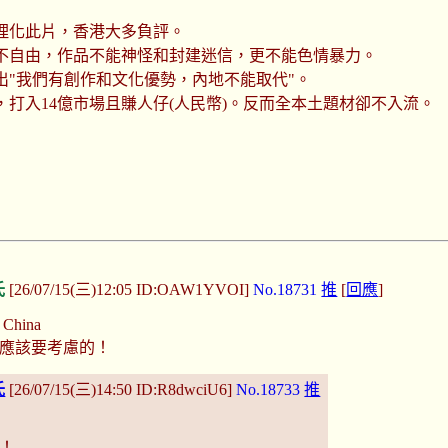
理化此片，香港大多負評。
作不自由，作品不能神怪和封建迷信，更不能色情暴力。
出"我們有創作和文化優勢，內地不能取代"。
打入14億市場且賺人仔(人民幣)。反而全本土題材卻不入流。
氏
[26/07/15(三)12:05 ID:OAW1YVOI]
No.18731
推
[
回應
]
 China
應該要考慮的！
氏
[26/07/15(三)14:50 ID:R8dwciU6]
No.18733
推
！