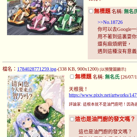
無標題
名稱:
無名
>>No.18726
你可以去Googl
用不著到這裏耍你
還有麻煩網管，
遇到這種沒有意義
檔名：
1784028771259.jpg
-(338 KB, 900x1200)
[以預覽圖顯示]
無標題
名稱:
無名氏
[26/07/
天根我！
https://www.pixiv.net/artworks/1
評論家: 這根本就不是油門廚吧！因為過去的
這也是油門廚的發文嗎？
這也是油門廚的發文嗎？