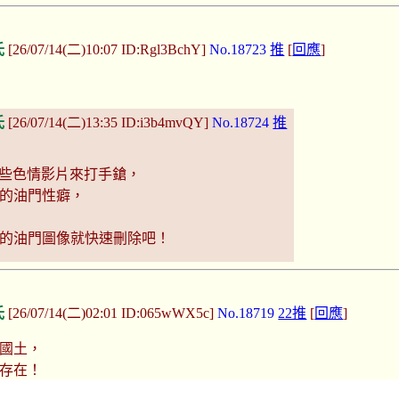
氏
[26/07/14(二)10:07 ID:Rgl3BchY]
No.18723
推
[
回應
]
氏
[26/07/14(二)13:35 ID:i3b4mvQY]
No.18724
推
e一些色情影片來打手鎗，
的油門性癖，
的油門圖像就快速刪除吧！
氏
[26/07/14(二)02:01 ID:065wWX5c]
No.18719
22推
[
回應
]
國土，
存在！