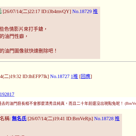
氏
[26/07/14(二)22:17 ID:i3b4mvQY]
No.18729
推
e一些色情影片來打手鎗，
的油門性癖，
的油門圖像就快速刪除吧！
14(二)19:32 ID:lhEFP7Ik]
No.18727
1推
[
回應
]
47192817
油門廚長相不會那麼清秀且純真，而且二十年前還沒出現點兔呢！ (BrnVeRjs 26/0
名稱:
無名氏
[26/07/14(二)19:41 ID:BrnVeRjs]
No.18728
推