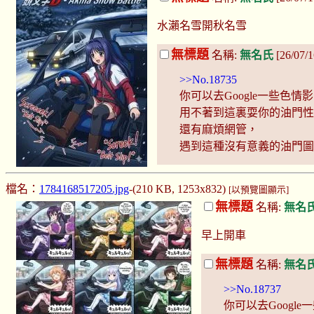
水瀨名雪開秋名雪
無標題
名稱:
無名氏
[26/07/
>>No.18735
你可以去Google一些色情
用不著到這裏耍你的油門
還有麻煩網管，
遇到這種沒有意義的油門
檔名：
1784168517205.jpg
-(210 KB, 1253x832)
[以預覽圖顯示]
無標題
名稱:
無名
早上開車
無標題
名稱:
無名
>>No.18737
你可以去Googl