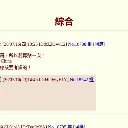
綜合
氏
[26/07/16(四)10:25 ID:bZ2Qw/L2]
No.18738
推
[
回應
]
篇，所以我再貼一次！
 China
應該要考慮的！
氏
[26/07/16(四)14:46 ID:Hb9wyE1Y]
No.18742
推
！
16(四)01:43 ID:TgeJ/oYA]
No.18735
推
[
回應
]