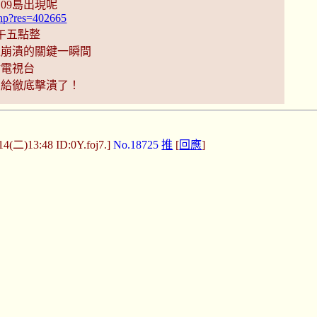
09島出現呢
.php?res=402665
午五點整
正崩潰的關鍵一瞬間
謝電視台
神給徹底擊潰了！
14(二)13:48 ID:0Y.foj7.]
No.18725
推
[
回應
]