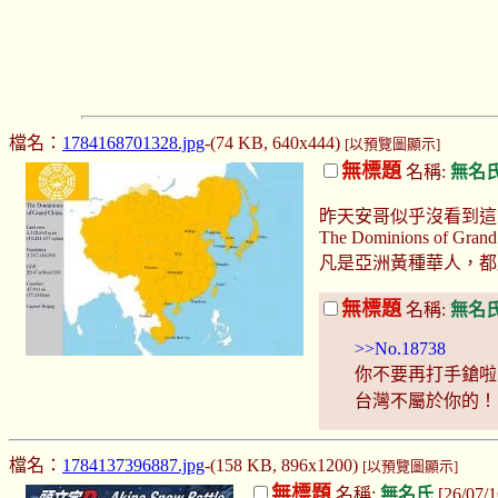
檔名：
1784168701328.jpg
-(74 KB, 640x444)
[以預覽圖顯示]
無標題
名稱:
無名
昨天安哥似乎沒看到這
The Dominions of Grand
凡是亞洲黃種華人，都
無標題
名稱:
無名
>>No.18738
你不要再打手鎗啦
台灣不屬於你的！
檔名：
1784137396887.jpg
-(158 KB, 896x1200)
[以預覽圖顯示]
無標題
名稱:
無名氏
[26/07/