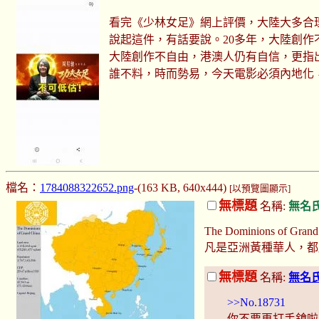
看完《少林女足》網上評價，大陸大多合
說起這件，有話要說。20多年，大陸創
大陸創作不自由，港澳人仍有自信，更指
誰不料，時而勢易，今天電影必須內地化，
檔名：
1784088322652.png
-(163 KB, 640x444)
[以預覽圖顯示]
無標題
名稱:
無名
The Dominions of Grand
凡是亞洲黃種華人，都
無標題
名稱:
無名
>>No.18731
你不要再打手鎗啦