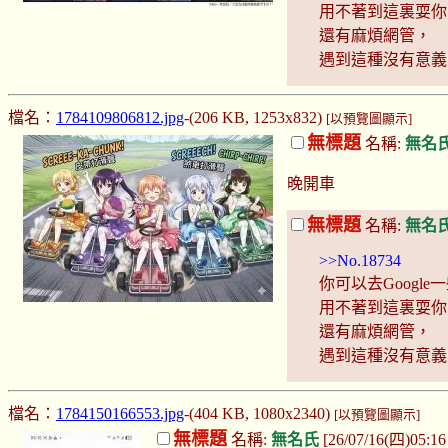
用不著到這裏耍你
還有麻煩網管，
遇到這種沒有意義
檔名：
1784109806812.jpg
-(206 KB, 1253x832)
[以預覽圖顯示]
無標題
名稱:
無名
晚開車
無標題
名稱:
無名
>>No.18734
你可以去Googl
用不著到這裏耍你
還有麻煩網管，
遇到這種沒有意義
檔名：
1784150166553.jpg
-(404 KB, 1080x2340)
[以預覽圖顯示]
無標題
名稱:
無名氏
[26/07/16(四)05:1