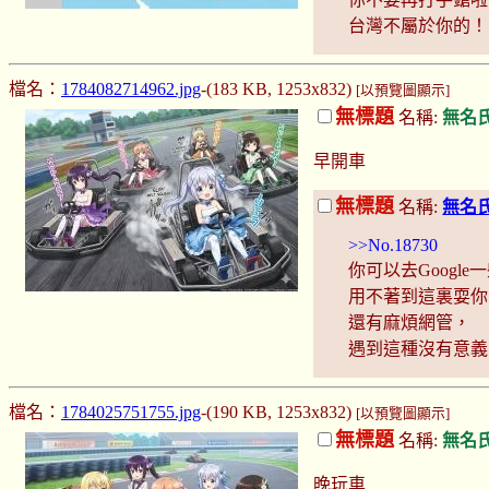
台灣不屬於你的！
檔名：
1784082714962.jpg
-(183 KB, 1253x832)
[以預覽圖顯示]
無標題
名稱:
無名
早開車
無標題
名稱:
無名
>>No.18730
你可以去Googl
用不著到這裏耍你
還有麻煩網管，
遇到這種沒有意義
檔名：
1784025751755.jpg
-(190 KB, 1253x832)
[以預覽圖顯示]
無標題
名稱:
無名
晚玩車