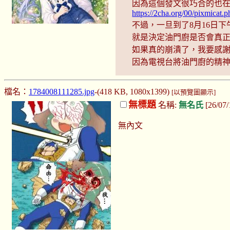
因為這個發文很巧合的也在
https://2cha.org/00/pixmicat
不過，一旦到了8月16日下
就是決定油門廚是否會真
如果真的崩潰了，我要感
因為電視台將油門廚的精
檔名：
1784008111285.jpg
-(418 KB, 1080x1399)
[以預覽圖顯示]
無標題
名稱:
無名氏
[26/07/
無內文