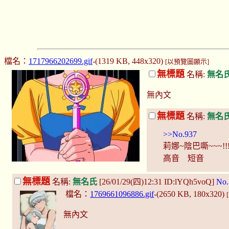
檔名：
1717966202699.gif
-(1319 KB, 448x320)
[以預覽圖顯示]
無標題
名稱:
無名
無內文
無標題
名稱:
無名
>>No.937
莉娜~陰巴嘶~~~!!
高音 短音
無標題
名稱:
無名氏
[26/01/29(四)12:31 ID:lYQh5voQ]
No.
檔名：
1769661096886.gif
-(2650 KB, 180x320)
無內文