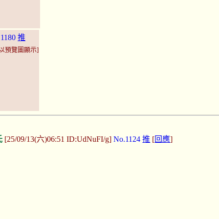
.1180
推
[以預覽圖顯示]
氏
[25/09/13(六)06:51 ID:UdNuFI/g]
No.1124
推
[
回應
]