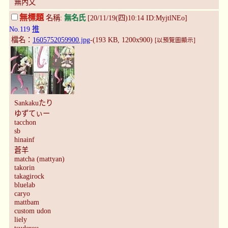
無內文
無標題
名稱:
無名氏
[20/11/19(四)10:14 ID:MyjtlNEo]
No.119
推
檔名：
1605752059900.jpg
-(193 KB, 1200x900)
[以預覽圖顯示]
Sankakuたり
ゆずてぃー
tacchon
sb
hinainf
蒼羊
matcha (mattyan)
takorin
takagirock
bluelab
caryo
mattbam
custom udon
liely
tsuderou