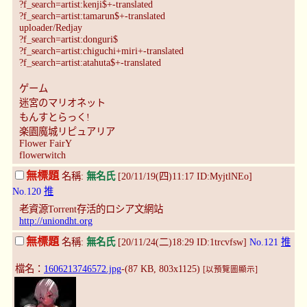
?f_search=artist:kenji$+-translated
?f_search=artist:tamarun$+-translated
uploader/Redjay
?f_search=artist:donguri$
?f_search=artist:chiguchi+miri+-translated
?f_search=artist:atahuta$+-translated
ゲーム
迷宮のマリオネット
もんすとらっく!
楽園魔城リピュアリア
Flower FairY
flowerwitch
無標題
名稱:
無名氏
[20/11/19(四)11:17 ID:MyjtlNEo]
No.120
推
老資源Torrent存活的ロシア文網站
http://uniondht.org
無標題
名稱:
無名氏
[20/11/24(二)18:29 ID:1trcvfsw]
No.121
推
檔名：
1606213746572.jpg
-(87 KB, 803x1125)
[以預覽圖顯示]