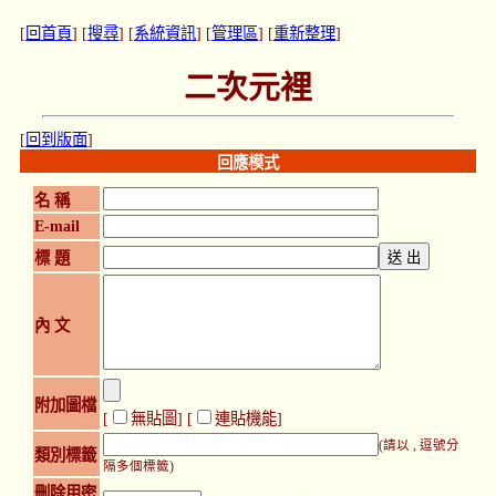
[
回首頁
] [
搜尋
] [
系統資訊
] [
管理區
] [
重新整理
]
二次元裡
[
回到版面
]
回應模式
名 稱
E-mail
標 題
內 文
附加圖檔
[
無貼圖
] [
連貼機能
]
(請以 , 逗號分
類別標籤
隔多個標籤)
刪除用密