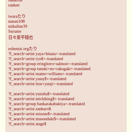
ranken
iwaraたり
nanasi108
mikuline39
Surume
日々是平穏也
exhentai.orgたり
?f_search=artist:yaya+hinata+-translated
?f_search=artist:ryo$+-translated
?f_search=group:eringitoro+salmon+-translated
?f_search=group:tanuki+no+rakugaki+-translated
?f_search=artist:mamo+williams+-translated
?f_search=artist:yassy$+-translated
?f_search=artist:itou+yuuji+-translated
?f_search=artist:yuzuha$+-translated
?f_search=artist:michiking$+-translated
?f_search=group:bankarakabukiya+-translated
?f_search=artist:zankuro$
?f_search=artist:mizone$+-translated
?f_search=artist:musouduki$+-translated
?f_search=artist:atage$