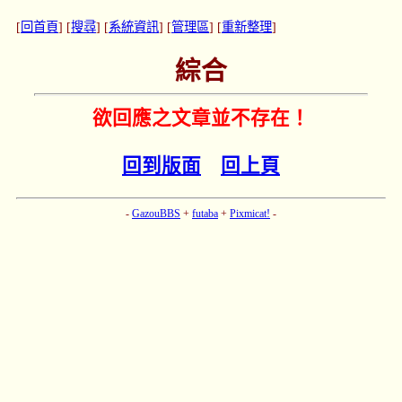
[
回首頁
] [
搜尋
] [
系統資訊
] [
管理區
] [
重新整理
]
綜合
欲回應之文章並不存在！
回到版面
回上頁
-
GazouBBS
+
futaba
+
Pixmicat!
-