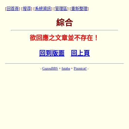
[
回首頁
] [
搜尋
] [
系統資訊
] [
管理區
] [
重新整理
]
綜合
欲回應之文章並不存在！
回到版面
回上頁
-
GazouBBS
+
futaba
+
Pixmicat!
-